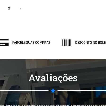
1
2
→
PARCELE SUAS COMPRAS
DESCONTO NO BOLE
Avaliações
pelo serviço de reparo e manutenção em peças.