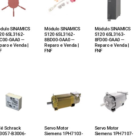
dulo SINAMICS
Módulo SINAMICS
Módulo SINAMICS
20 6SL3162-
S120 6SL3162-
S120 6SL3163-
C00-0AA0 —
8BD00-0AA0 —
8FD00-0AA0 —
paro e Venda |
Reparo e Venda |
Reparo e Venda |
F
FNF
FNF
 MORE
READ MORE
READ MORE
lé Schrack
Servo Motor
Servo Motor
3057-B3006-
Siemens 1PH7103-
Siemens 1PH7107-