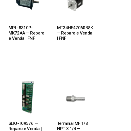
MPL-8310P-
MT34HE47060B8K
MK72AA — Reparo
— Reparo e Venda
e Venda | FNF
| FNF
READ MORE
READ MORE
SLIO-T09576 —
Terminal MF 1/8
Reparo e Venda |
NPT X 1/4 —