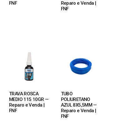
FNF
Reparo e Venda |
FNF
READ MORE
READ MORE
TRAVA ROSCA
TUBO
MEDIO 115 10GR —
POLIURETANO
Reparo e Venda |
AZUL 8X5,5MM —
FNF
Reparo e Venda |
FNF
READ MORE
READ MORE