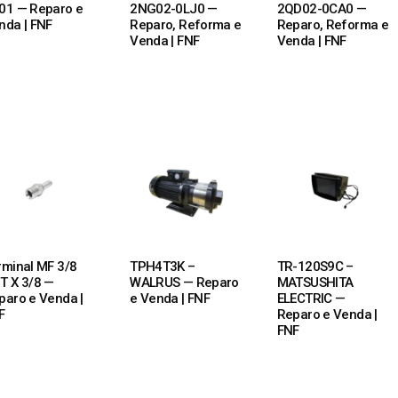
01 — Reparo e
2NG02-0LJ0 —
2QD02-0CA0 —
nda | FNF
Reparo, Reforma e
Reparo, Reforma e
Venda | FNF
Venda | FNF
 MORE
READ MORE
READ MORE
rminal MF 3/8
TPH4T3K –
TR-120S9C –
T X 3/8 —
WALRUS — Reparo
MATSUSHITA
paro e Venda |
e Venda | FNF
ELECTRIC —
F
Reparo e Venda |
FNF
 MORE
READ MORE
READ MORE