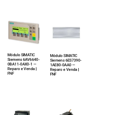
Módulo SIMATIC
Módulo SIMATIC
Siemens 6AV6640-
Siemens 6ES7390-
0BA11-0AX0-1 —
1AE80-0AA0 —
Reparo e Venda |
Reparo e Venda |
FNF
FNF
READ MORE
READ MORE