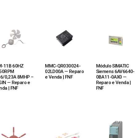
-11B 60HZ
MMC-QR030024-
Módulo SIMATIC
50RPM
02LD00A — Reparo
Siemens 6AV6640-
46/0,23A 8MHP –
e Venda | FNF
0BA11-0AX0 —
GIN — Reparo e
Reparo e Venda |
nda | FNF
FNF
 MORE
READ MORE
READ MORE