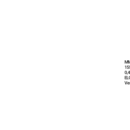
MM
15
0,
EL
Ve
READ