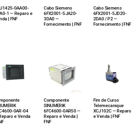
U1425-0AA00-
Cabo Siemens
Cabo Siemens
A0-1 — Reparo e
6FX2001-5JA20-
6FX2001-5JD20-
nda | FNF
3DA0 —
2DA0 / P2 —
Fornecimento | FNF
Fornecimento | FNF
 MORE
READ MORE
READ MORE
mponente
Componente
Fim de Curso
NUMERIK
SINUMERIK
Telemecanique
C4600-0AR-04
6FC4600-0AR50 —
XCJ102C — Reparo
Reparo e Venda
Reparo e Venda |
e Venda | FNF
NF
FNF
 MORE
READ MORE
READ MORE