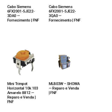
Cabo Siemens
Cabo Siemens
6FX2001-5JE22-
6FX2001-5JE22-
3DA0 —
3QA0 —
Fornecimento | FNF
Fornecimento | FNF
READ MORE
READ MORE
Mini Trimpot
MLB03W – SHOWA
Horizontal 10k 103
— Reparo e Venda
Amarelo 8812 —
| FNF
Reparo e Venda |
FNF
READ MORE
READ MORE