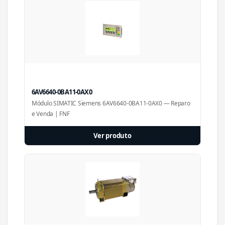
6AV6640-0BA11-0AX0
Módulo SIMATIC Siemens 6AV6640-0BA11-0AX0 — Reparo
e Venda | FNF
Ver produto