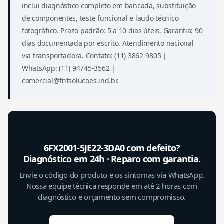
inclui diagnóstico completo em bancada, substituição
de componentes, teste funcional e laudo técnico
fotográfico. Prazo padrão: 5 a 10 dias úteis. Garantia: 90
dias documentada por escrito. Atendimento nacional
via transportadora. Contato: (11) 3862-9805 |
WhatsApp: (11) 94745-3562 |
comercial@fnfsolucoes.ind.br.
6FX2001-5JE22-3DA0 com defeito?
Diagnóstico em 24h · Reparo com garantia.
Envie o código do produto e os sintomas via WhatsApp.
Nossa equipe técnica responde em até 2 horas com
diagnóstico e orçamento sem compromisso.