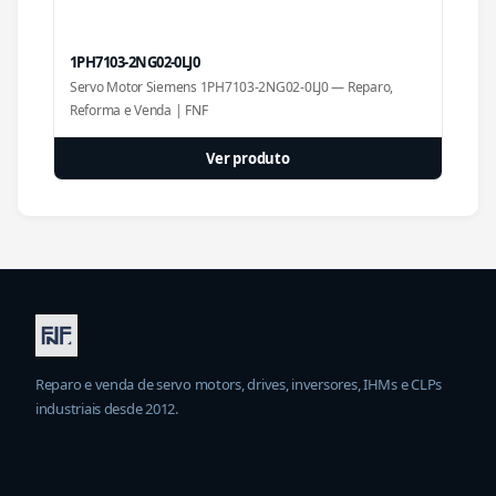
1PH7103-2NG02-0LJ0
Servo Motor Siemens 1PH7103-2NG02-0LJ0 — Reparo,
Reforma e Venda | FNF
Ver produto
Reparo e venda de servo motors, drives, inversores, IHMs e CLPs
industriais desde 2012.