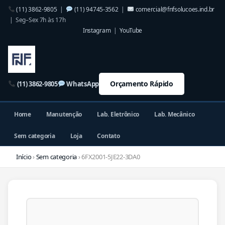
(11) 3862-9805
|
(11) 94745-3562
|
comercial@fnfsolucoes.ind.br
| Seg–Sex 7h às 17h
Instagram
|
YouTube
Orçamento Rápido
(11) 3862-9805
WhatsApp
Home
Manutenção
Lab. Eletrônico
Lab. Mecânico
Sem categoria
Loja
Contato
Início
›
Sem categoria
› 6FX2001-5JE22-3DA0