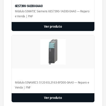
6ES7390-1AE80-0AA0
Módulo SIMATIC Siemens 6ES7390-1AE80-0AA0 — Reparo
e Venda | FNF
Ver produto
Módulo SINAMICS S120 6SL3163-8FD00-0AA0 — Reparo e
Venda | FNF
Ver produto