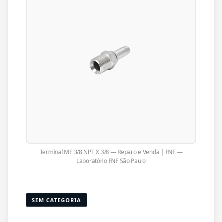
Terminal MF 3/8 NPT X 3/8 — Reparo e Venda | FNF —
Laboratório FNF São Paulo
SEM CATEGORIA