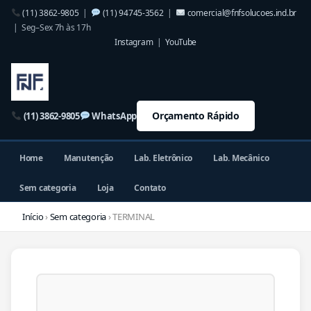
(11) 3862-9805
|
(11) 94745-3562
|
comercial@fnfsolucoes.ind.br
| Seg–Sex 7h às 17h
Instagram
|
YouTube
Orçamento Rápido
(11) 3862-9805
WhatsApp
Home
Manutenção
Lab. Eletrônico
Lab. Mecânico
Sem categoria
Loja
Contato
Início
›
Sem categoria
› TERMINAL