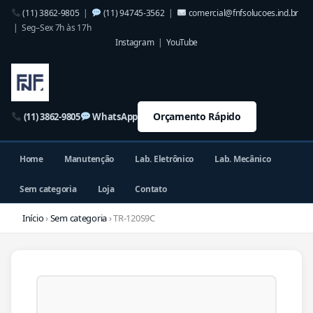
(11) 3862-9805
|
(11) 94745-3562
|
comercial@fnfsolucoes.ind.br
| Seg–Sex 7h às 17h
Instagram
|
YouTube
Orçamento Rápido
(11) 3862-9805
WhatsApp
Home
Manutenção
Lab. Eletrônico
Lab. Mecânico
Sem categoria
Loja
Contato
Início
›
Sem categoria
› TR-120S9C