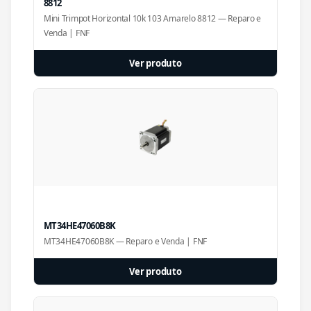
8812
Mini Trimpot Horizontal 10k 103 Amarelo 8812 — Reparo e
Venda | FNF
Ver produto
MT34HE47060B8K
MT34HE47060B8K — Reparo e Venda | FNF
Ver produto