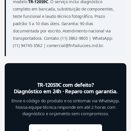
modelo
TR-120S9C
. O serviço inclui diagnóstico
completo em bancada, substituição de componentes,
teste funcional e laudo técnico fotográfico. Prazo
padrão: 5 a 10 dias úteis. Garantia: 90 dias
documentada por escrito. Atendimento nacional via
transportadora. Contato: (11) 3862-9805 | WhatsApp:
(11) 94745-3562 | comercial@fnfsolucoes.ind.br.
TR-120S9C com defeito?
Diagnóstico em 24h · Reparo com garantia.
Envie o código do produto e os sintomas via WhatsApp.
Nossa equipe técnica responde em até 2 horas com
diagnóstico e orçamento sem compromisso.