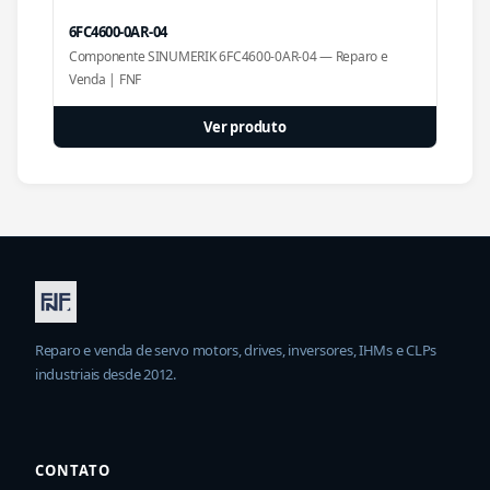
6FC4600-0AR-04
Componente SINUMERIK 6FC4600-0AR-04 — Reparo e
Venda | FNF
Ver produto
Reparo e venda de servo motors, drives, inversores, IHMs e CLPs
industriais desde 2012.
CONTATO