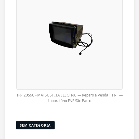
TR-120S9C - MATSUSHITA ELECTRIC — Reparo e Venda | FNF —
Laboratório FNF São Paulo
SEM CATEGORIA