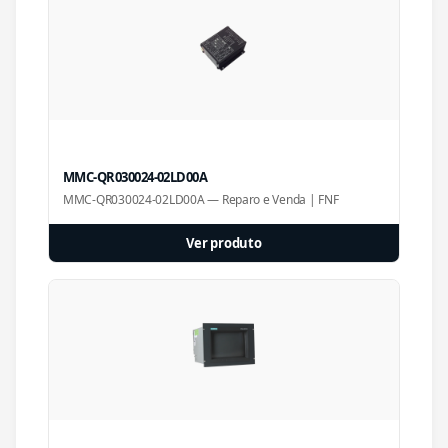
MMC-QR030024-02LD00A
MMC-QR030024-02LD00A — Reparo e Venda | FNF
Ver produto