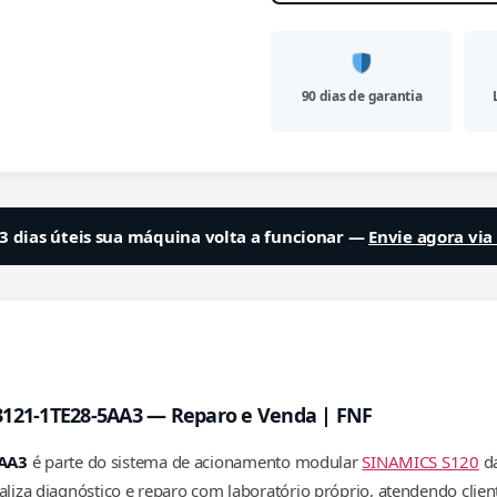
90 dias de garantia
3 dias úteis sua máquina volta a funcionar —
Envie agora vi
3121-1TE28-5AA3 — Reparo e Venda | FNF
5AA3
é parte do sistema de acionamento modular
SINAMICS S120
da
aliza diagnóstico e reparo com laboratório próprio, atendendo clien