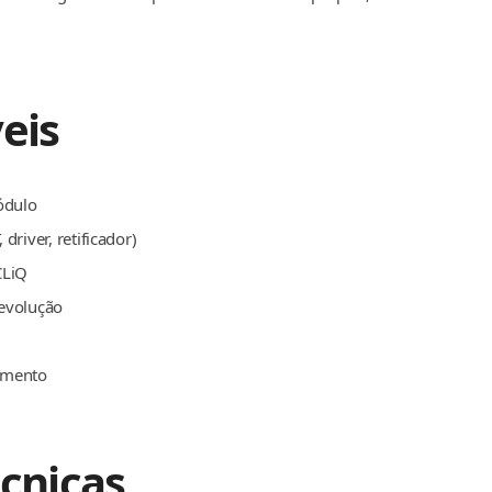
eis
ódulo
driver, retificador)
CLiQ
devolução
eamento
écnicas