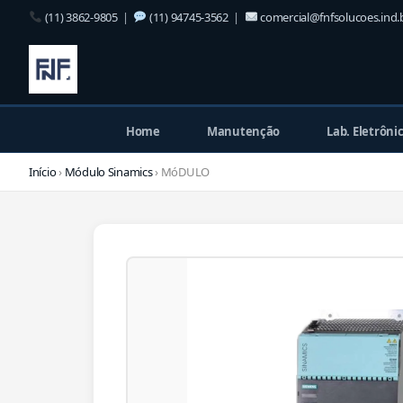
(11) 3862-9805
|
(11) 94745-3562
|
comercial@fnfsolucoes.ind.
Home
Manutenção
Lab. Eletrôni
Início
›
Módulo Sinamics
› MóDULO