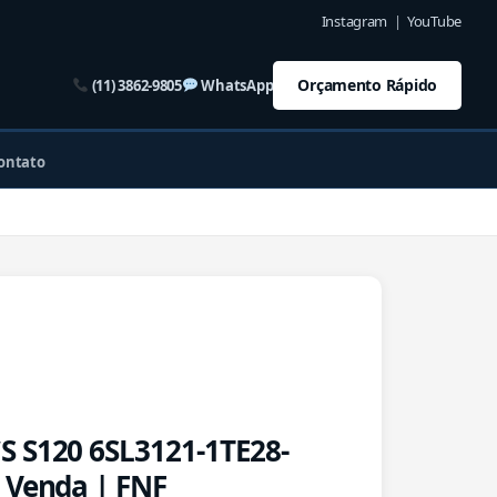
Instagram
|
YouTube
Orçamento Rápido
(11) 3862-9805
WhatsApp
ontato
 S120 6SL3121-1TE28-
 Venda | FNF