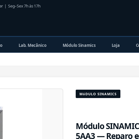
br
| Seg–Sex 7h às 17h
co
Lab. Mecânico
Módulo Sinamics
Loja
C
MóDULO SINAMICS
Módulo SINAMICS
5AA3 — Reparo e