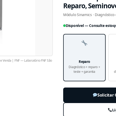
Reparo, Seminov
Módulo Sinamics · Diagnóstico e
Disponível — Consulte estoq
 Venda | FNF — Laboratório FNF São
Reparo
Diagnóstico + reparo +
teste + garantia
d
Solicita
Li