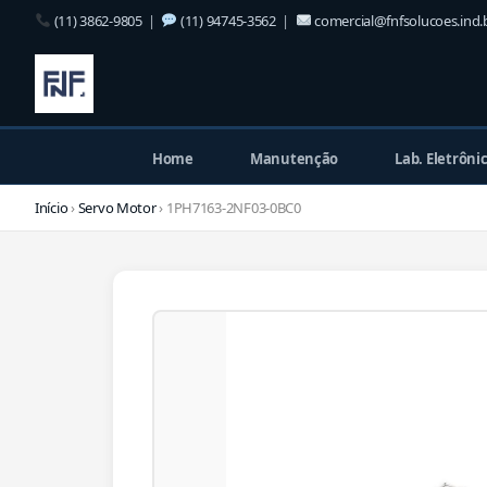
(11) 3862-9805
|
(11) 94745-3562
|
comercial@fnfsolucoes.ind.
Home
Manutenção
Lab. Eletrôni
Início
›
Servo Motor
› 1PH7163-2NF03-0BC0