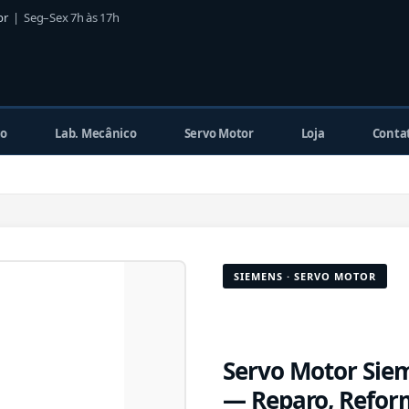
br
| Seg–Sex 7h às 17h
co
Lab. Mecânico
Servo Motor
Loja
Conta
SIEMENS · SERVO MOTOR
Servo Motor Sie
— Reparo, Refor