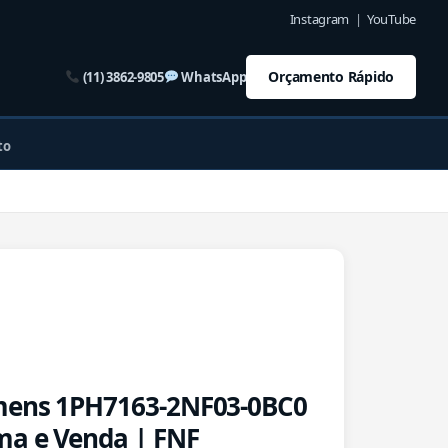
Instagram
|
YouTube
Orçamento Rápido
(11) 3862-9805
WhatsApp
to
mens 1PH7163-2NF03-0BC0
ma e Venda | FNF