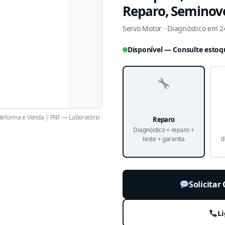
Reparo, Seminov
Servo Motor · Diagnóstico em 24
Disponível — Consulte estoq
eforma e Venda | FNF — Laboratório
Reparo
Diagnóstico + reparo +
teste + garantia
d
Solicita
Li