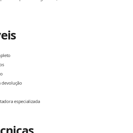
eis
mpleto
os
do
a devolução
rtadora especializada
écnicas