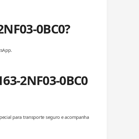
-2NF03-0BC0?
tsApp.
7163-2NF03-0BC0
special para transporte seguro e acompanha