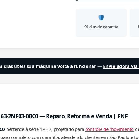
90 dias de garantia
3 dias úteis sua máquina volta a funcionar —
Envie agora vi
163-2NF03-0BC0 — Reparo, Reforma e Venda | FNF
C0
pertence à série 1PH7, projetado para
controle de movimento
de
 reparo completo com garantia, atendendo clientes em São Paulo e t