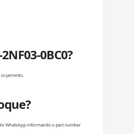
3-2NF03-0BC0?
r orçamento.
oque?
pelo WhatsApp informando o part number