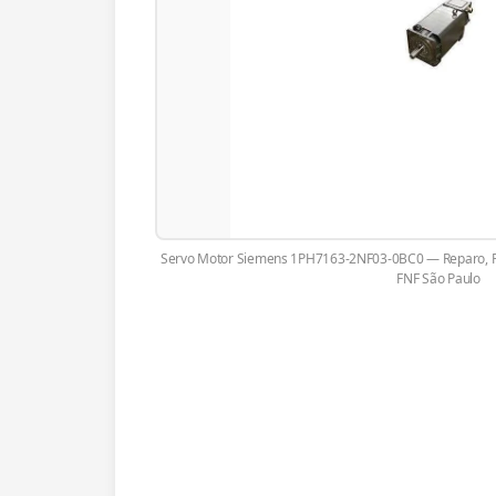
Servo Motor Siemens 1PH7163-2NF03-0BC0 — Reparo, R
FNF São Paulo