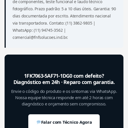
de componentes, teste funcional e laudo técnico
fotográfico. Prazo padrão: 5 a 10 dias úteis. Garantia: 90
dias documentada por escrito. Atendimento nacional
via transportadora. Contato: (11) 3862-9805 |
WhatsApp: (11) 94745-3562 |
comercial@fnfsolucoes.ind.br.
1FK7063-5AF71-1DG0 com defeito?
Diagnóstico em 24h · Reparo com garantia.
Envie o código do produto e os sintomas via WhatsApp.
Nossa equipe técnica responde em até 2 horas com
diagnóstico e orçamento sem compromisso.
Falar com Técnico Agora