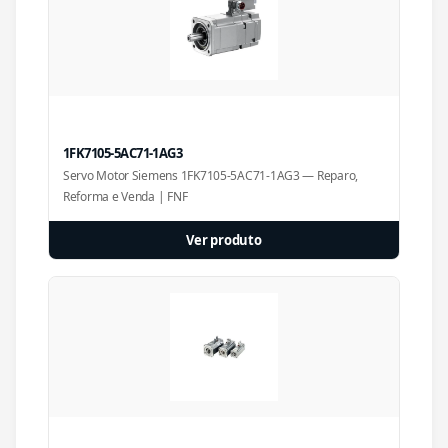
1FK7105-5AC71-1AG3
Servo Motor Siemens 1FK7105-5AC71-1AG3 — Reparo,
Reforma e Venda | FNF
Ver produto