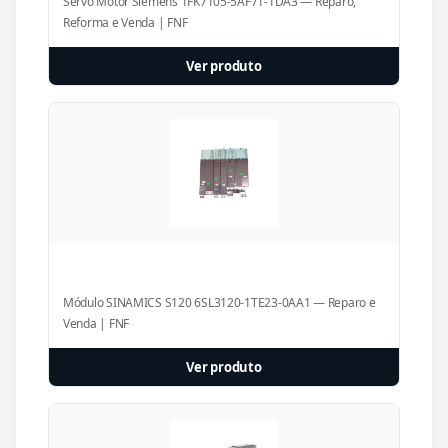
Servo Motor Siemens 1FK7105-5AF71-1DA3 — Reparo,
Reforma e Venda | FNF
Ver produto
Módulo SINAMICS S120 6SL3120-1TE23-0AA1 — Reparo e
Venda | FNF
Ver produto