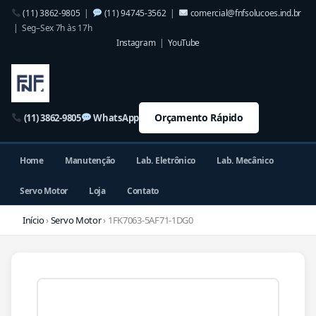
(11) 3862-9805
|
(11) 94745-3562
|
comercial@fnfsolucoes.ind.br
| Seg–Sex 7h às 17h
Instagram
|
YouTube
Orçamento Rápido
(11) 3862-9805
WhatsApp
Home
Manutenção
Lab. Eletrônico
Lab. Mecânico
Servo Motor
Loja
Contato
Início
›
Servo Motor
› 1FK7063-5AF71-1DG0