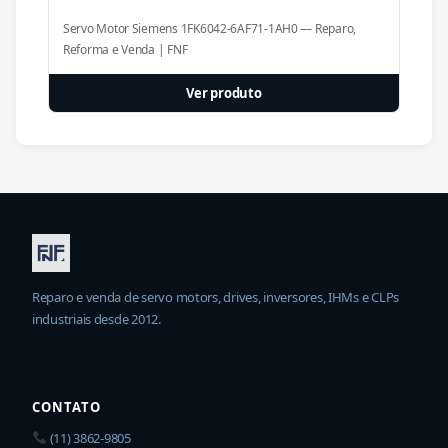
Servo Motor Siemens 1FK6042-6AF71-1AH0 — Reparo,
Reforma e Venda | FNF
Ver produto
Reparo e venda de servo motors, drives, inversores, IHMs e CLPs
industriais desde 2012.
CONTATO
(11) 3862-9805