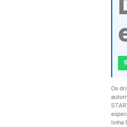
Os dr
automa
START
espec
linha