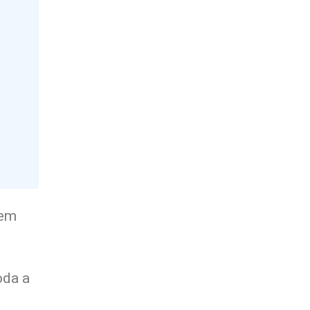
 em
oda a