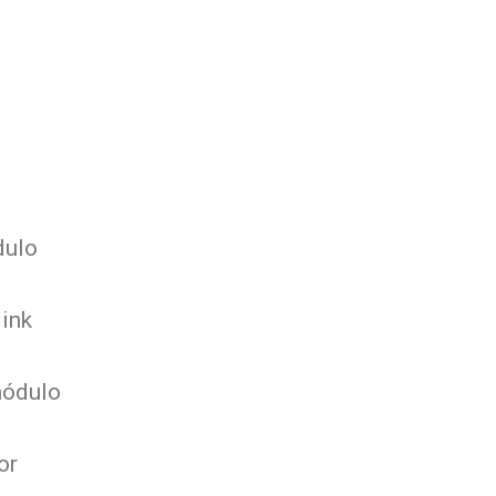
dulo
ink
módulo
or