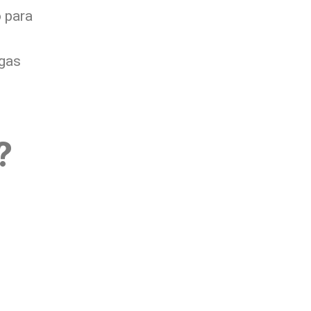
 para
rgas
?