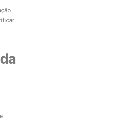
ação
ificar
ida
 e