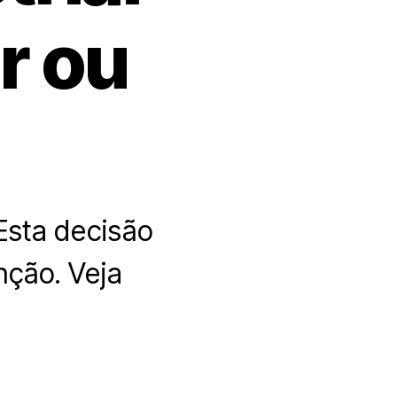
r ou
Esta decisão
nção. Veja