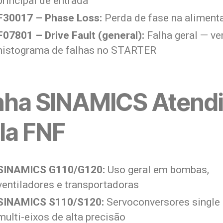
principal de entrada
F30017 – Phase Loss:
Perda de fase na aliment
F07801 – Drive Fault (general):
Falha geral — ver
histograma de falhas no STARTER
nha SINAMICS Atend
la FNF
SINAMICS G110/G120:
Uso geral em bombas,
ventiladores e transportadoras
SINAMICS S110/S120:
Servoconversores single
multi-eixos de alta precisão