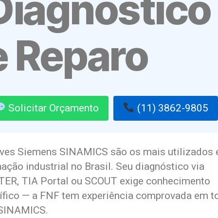
Diagnóstico
e Reparo
Solicitar Orçamento
(11) 3862-9805
ives Siemens SINAMICS são os mais utilizados
ção industrial no Brasil. Seu diagnóstico via
ER, TIA Portal ou SCOUT exige conhecimento
ífico — a FNF tem experiência comprovada em t
 SINAMICS.