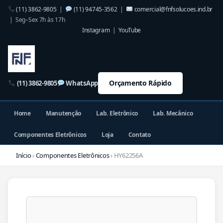
(11) 3862-9805
|
(11) 94745-3562
|
comercial@fnfsolucoes.ind.br
| Seg–Sex 7h às 17h
Instagram
|
YouTube
Orçamento Rápido
(11) 3862-9805
WhatsApp
Home
Manutenção
Lab. Eletrônico
Lab. Mecânico
Componentes Eletrônicos
Loja
Contato
Início
›
Componentes Eletrônicos
› HY62256A