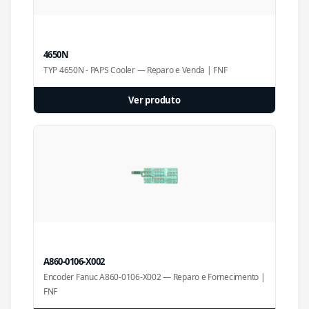
4650N
TYP 4650N - PAPS Cooler — Reparo e Venda | FNF
Ver produto
A860-0106-X002
Encoder Fanuc A860-0106-X002 — Reparo e Fornecimento |
FNF