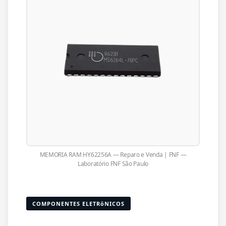
MEMORIA RAM HY62256A — Reparo e Venda | FNF —
Laboratório FNF São Paulo
COMPONENTES ELETRôNICOS