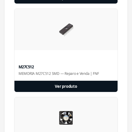
M27C512
MEMORIA M27C512 SMD — Reparo e Venda | FNF
Ver produto