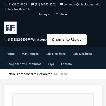
(11) 3862-9805
|
(11) 94745-3562
|
comercial@fnfsolucoes.ind.br
| Seg–Sex 7h às 17h
Instagram
|
YouTube
Orçamento Rápido
(11) 3862-9805
WhatsApp
Home
Manutenção
Lab. Eletrônico
Lab. Mecânico
Componentes Eletrônicos
Loja
Contato
Início
›
Componentes Eletrônicos
› MJE3055T