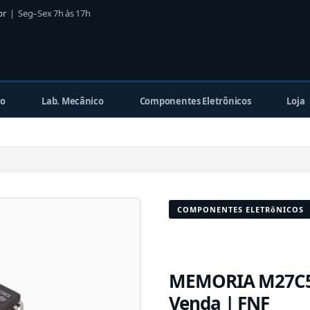
br
| Seg–Sex 7h às 17h
co
Lab. Mecânico
Componentes Eletrônicos
Loja
COMPONENTES ELETRôNICOS
MEMORIA M27C5
Venda | FNF