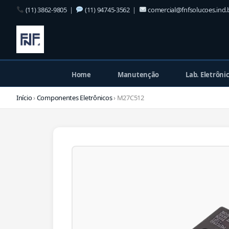
(11) 3862-9805
|
(11) 94745-3562
|
comercial@fnfsolucoes.ind.
Home
Manutenção
Lab. Eletrôni
Início
›
Componentes Eletrônicos
› M27C512