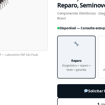
Reparo, Seminov
Componentes Eletrônicos · Diag
Brasil
Disponível — Consulte estoq
— Laboratório FNF São Paulo
Reparo
Diagnóstico + reparo +
teste + garantia
d
Solicita
Li