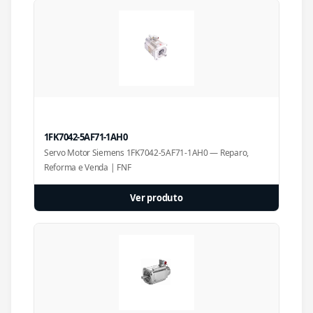
1FK7042-5AF71-1AH0
Servo Motor Siemens 1FK7042-5AF71-1AH0 — Reparo,
Reforma e Venda | FNF
Ver produto