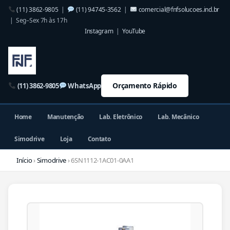
(11) 3862-9805
|
(11) 94745-3562
|
comercial@fnfsolucoes.ind.br
| Seg–Sex 7h às 17h
Instagram
|
YouTube
Orçamento Rápido
(11) 3862-9805
WhatsApp
Home
Manutenção
Lab. Eletrônico
Lab. Mecânico
Simodrive
Loja
Contato
Início
›
Simodrive
› 6SN1112-1AC01-0AA1