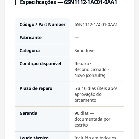
Especificações — 6SN1112-1AC01-0AA1
Código / Part Number
6SN1112-1AC01-0AA1
Fabricante
—
Categoria
Simodrive
Condição disponível
Reparo ·
Recondicionado ·
Novo (consulte)
Prazo de reparo
5 a 10 dias úteis após
aprovação do
orçamento
Garantia
90 dias —
documentada por
escrito
Laudo técnico
Incluído em todos os