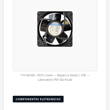
TYP 4650N - PAPS Cooler — Reparo e Venda | FNF —
Laboratório FNF São Paulo
COMPONENTES ELETRôNICOS