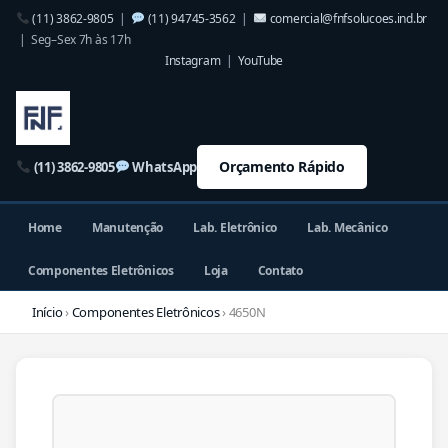
(11) 3862-9805
|
(11) 94745-3562
|
comercial@fnfsolucoes.ind.br
| Seg–Sex 7h às 17h
Instagram
|
YouTube
Orçamento Rápido
(11) 3862-9805
WhatsApp
Home
Manutenção
Lab. Eletrônico
Lab. Mecânico
Componentes Eletrônicos
Loja
Contato
Início
›
Componentes Eletrônicos
› 4650N