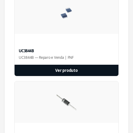
UC3844B
UC3844B — Reparo e Venda | FNF
Ver produto