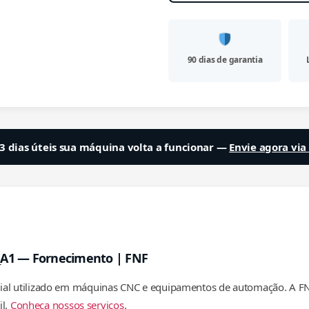
90 dias de garantia
3 dias úteis sua máquina volta a funcionar —
Envie agora vi
_A1 — Fornecimento | FNF
l utilizado em máquinas CNC e equipamentos de automação. A FNF 
il.
Conheça nossos serviços
.