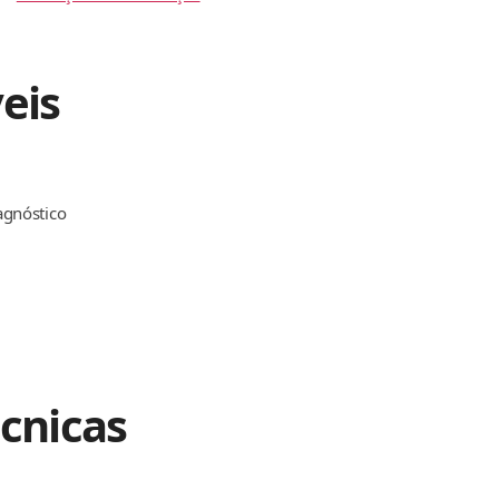
eis
agnóstico
écnicas