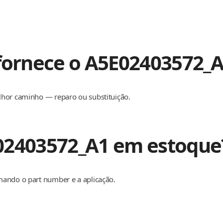
 fornece o A5E02403572_
lhor caminho — reparo ou substituição.
02403572_A1 em estoque
mando o part number e a aplicação.