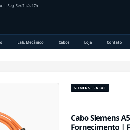
br
| Seg–Sex 7h às 17h
co
Lab. Mecânico
Cabos
Loja
Contato
SIEMENS · CABOS
Cabo Siemens A
Fornecimento | 