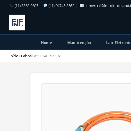
(11) 3862-9805
|
(11) 94745-3562
|
comercial@fnfsolucoes.ind.
Home
Manutenção
Lab. Eletrôni
Início
›
Cabos
› A5E02403572_A1