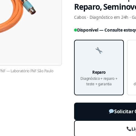
Reparo, Seminov
Cabos · Diagnóstico em 24h · Ga
Disponível — Consulte estoq
NF — Laboratório FNF São Paulo
Reparo
Diagnóstico + reparo +
teste + garantia
d
Solicita
Li