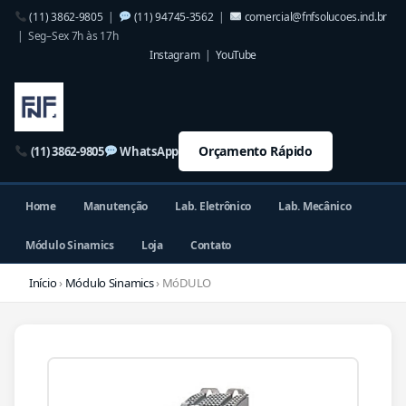
(11) 3862-9805
|
(11) 94745-3562
|
comercial@fnfsolucoes.ind.br
| Seg–Sex 7h às 17h
Instagram
|
YouTube
Orçamento Rápido
(11) 3862-9805
WhatsApp
Home
Manutenção
Lab. Eletrônico
Lab. Mecânico
Módulo Sinamics
Loja
Contato
Início
›
Módulo Sinamics
› MóDULO