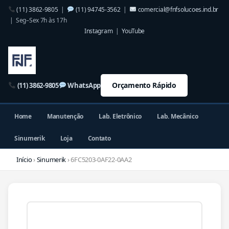
(11) 3862-9805
|
(11) 94745-3562
|
comercial@fnfsolucoes.ind.br
| Seg–Sex 7h às 17h
Instagram
|
YouTube
Orçamento Rápido
(11) 3862-9805
WhatsApp
Home
Manutenção
Lab. Eletrônico
Lab. Mecânico
Sinumerik
Loja
Contato
Início
›
Sinumerik
› 6FC5203-0AF22-0AA2