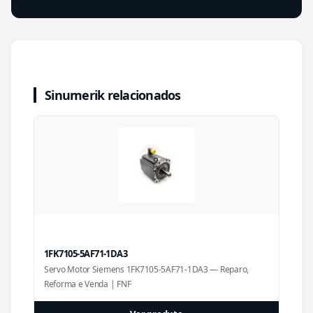
Sinumerik relacionados
1FK7105-5AF71-1DA3
Servo Motor Siemens 1FK7105-5AF71-1DA3 — Reparo,
Reforma e Venda | FNF