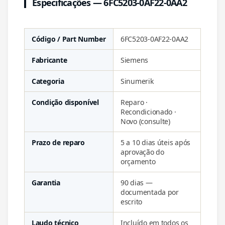
Especificações — 6FC5203-0AF22-0AA2
Código / Part Number
6FC5203-0AF22-0AA2
Fabricante
Siemens
Categoria
Sinumerik
Condição disponível
Reparo ·
Recondicionado ·
Novo (consulte)
Prazo de reparo
5 a 10 dias úteis após
aprovação do
orçamento
Garantia
90 dias —
documentada por
escrito
Laudo técnico
Incluído em todos os