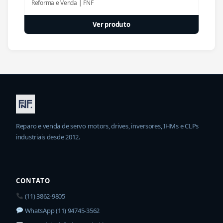
Reforma e Venda | FNF
Ver produto
Reparo e venda de servo motors, drives, inversores, IHMs e CLPs
industriais desde 2012.
CONTATO
(11) 3862-9805
WhatsApp (11) 94745-3562