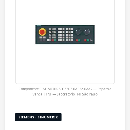
Componente SINUMERIK 6FC5203-0AF22-0AA2 — Reparo e
Venda | FNF — Laboratório FNF São Paulo
SIEMENS · SINUMERIK