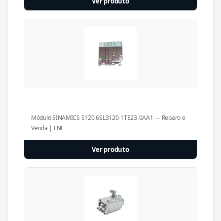
Ver produto
Módulo SINAMICS S120 6SL3120-1TE23-0AA1 — Reparo e
Venda | FNF
Ver produto