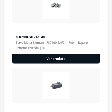
1FK7100-5AF71-1FA0
Servo Motor Siemens 1FK7100-5AF71-1FA0 — Reparo,
Reforma e Venda | FNF
Ver produto