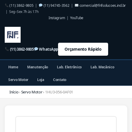
(11) 3862-9805
|
(11) 94745-3562
|
comercial@fnfsolucoes.ind.br
| Seg–Sex 7h às 17h
Instagram
|
YouTube
Orçamento Rápido
(11) 3862-9805
WhatsApp
Home
Manutenção
Lab. Eletrônico
Lab. Mecânico
Servo Motor
Loja
Contato
Início
›
Servo Motor
› 1HU3-056-0AF01