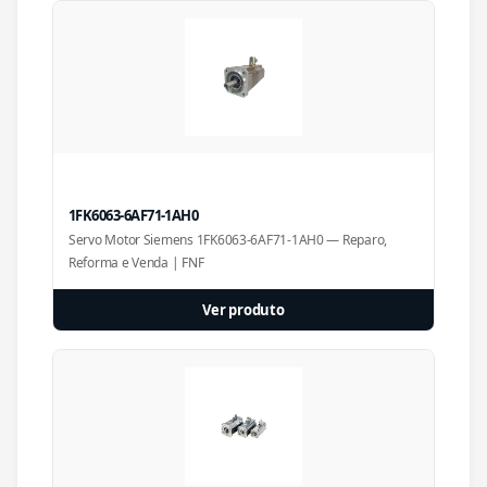
1FK6063-6AF71-1AH0
Servo Motor Siemens 1FK6063-6AF71-1AH0 — Reparo,
Reforma e Venda | FNF
Ver produto