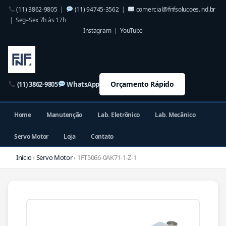
(11) 3862-9805
|
(11) 94745-3562
|
comercial@fnfsolucoes.ind.br
| Seg–Sex 7h às 17h
Instagram
|
YouTube
Orçamento Rápido
(11) 3862-9805
WhatsApp
Home
Manutenção
Lab. Eletrônico
Lab. Mecânico
Servo Motor
Loja
Contato
Início
›
Servo Motor
› 1FT5066-0AK71-1-Z-1