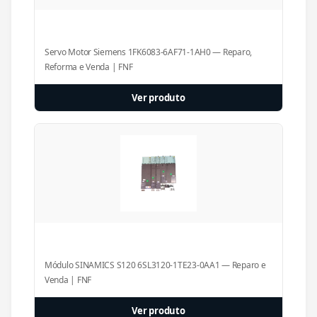
Servo Motor Siemens 1FK6083-6AF71-1AH0 — Reparo,
Reforma e Venda | FNF
Ver produto
Módulo SINAMICS S120 6SL3120-1TE23-0AA1 — Reparo e
Venda | FNF
Ver produto