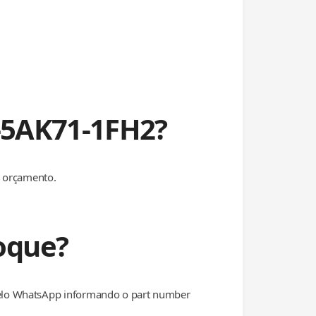
2-5AK71-1FH2?
r orçamento.
oque?
pelo WhatsApp informando o part number