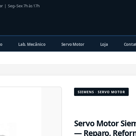
br
| Seg–Sex 7h às 17h
co
Lab. Mecânico
Servo Motor
Loja
Conta
SIEMENS · SERVO MOTOR
Servo Motor Sie
— Reparo, Refor