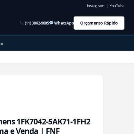
Instagram
|
YouTube
Orçamento Rápido
(11) 3862-9805
WhatsApp
to
mens 1FK7042-5AK71-1FH2
ma e Venda | FNF