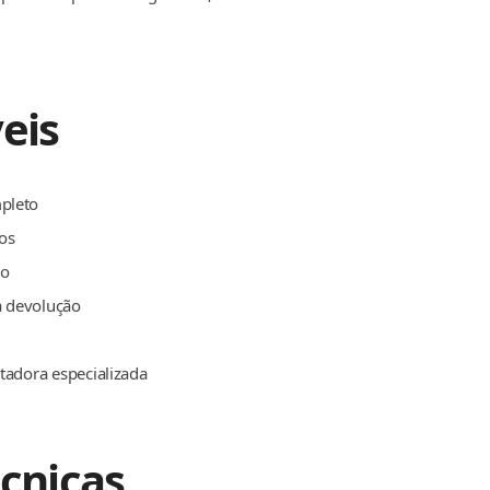
eis
mpleto
os
do
a devolução
rtadora especializada
écnicas