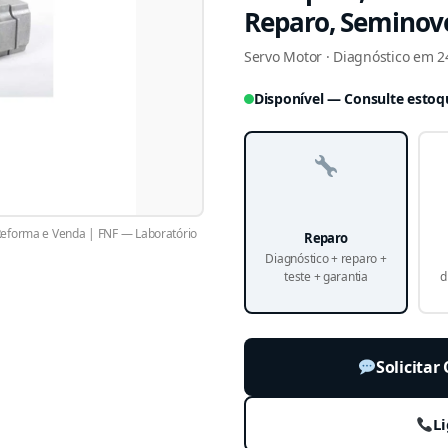
Reparo, Seminov
Servo Motor · Diagnóstico em 24
Disponível — Consulte estoq
eforma e Venda | FNF — Laboratório
Reparo
Diagnóstico + reparo +
teste + garantia
d
Solicita
Li