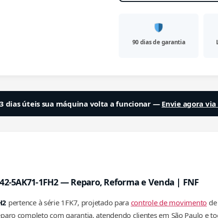
90 dias de garantia
3 dias úteis sua máquina volta a funcionar —
Envie agora vi
042-5AK71-1FH2 — Reparo, Reforma e Venda | FNF
H2
pertence à série 1FK7, projetado para
controle de movimento
de 
 reparo completo com garantia, atendendo clientes em São Paulo e t