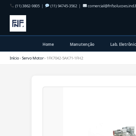
(11) 3862-9805
|
(11) 94745-3562
|
comercial@fnfsolucoes.ind.
Home
Manutenção
Lab. Eletrôni
Início
›
Servo Motor
› 1FK7042-5AK71-1FH2