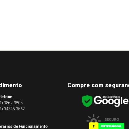
dimento
Compre com seguran
lefone
1) 3862-9805
1) 94745-3562
rários de Funcionamento