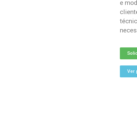
e mod
clien
técni
neces
Soli
Ver 