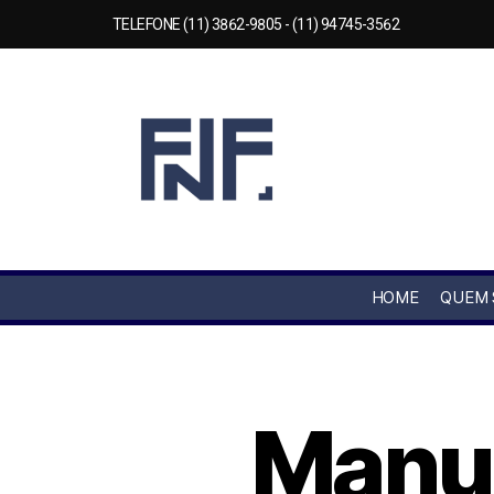
TELEFONE (11) 3862-9805 - (11) 94745-3562
HOME
QUEM
Manut