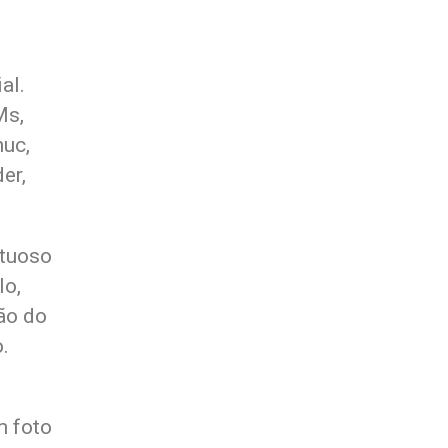
al.
Ms,
nuc,
er,
ituoso
lo,
ão do
.
m foto