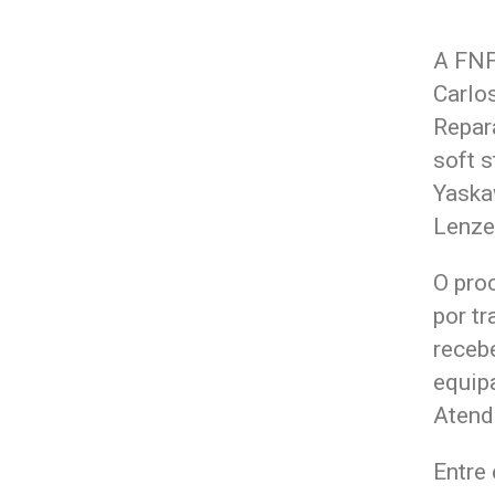
A FNF
Carlo
Repar
soft 
Yaska
Lenze
O pro
por t
receb
equip
Atend
Entre