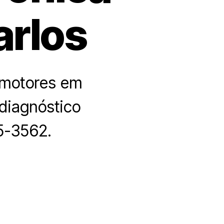
arlos
omotores em
 diagnóstico
5-3562.