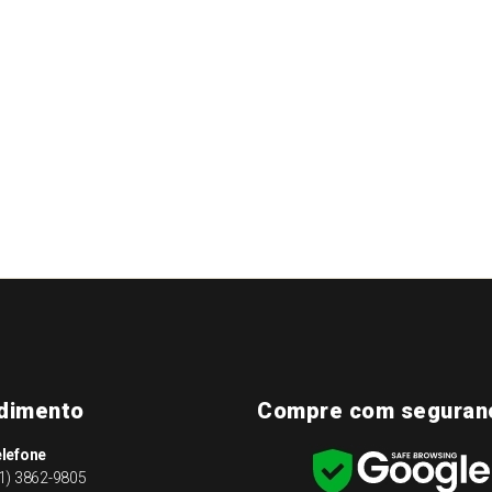
dimento
Compre com seguran
lefone
1) 3862-9805