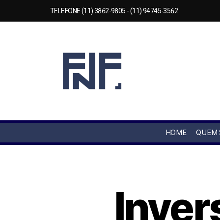
TELEFONE (11) 3862-9805 - (11) 94745-3562
HOME
QUEM
Inver