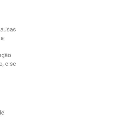
causas
de
tação
o, e se
de