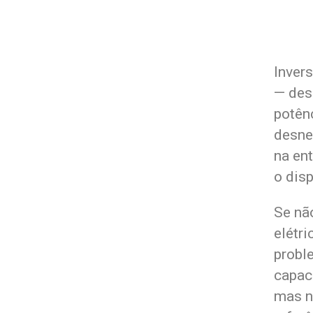
Invers
— des
potênc
desne
na ent
o dis
Se nã
elétr
proble
capac
mas nã