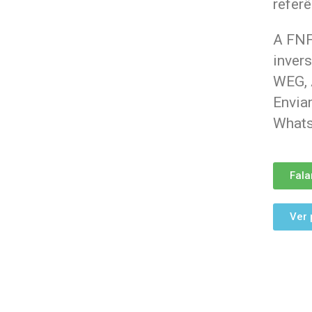
referê
A FNF
inver
WEG, 
Enviam
Whats
Fala
Ver 