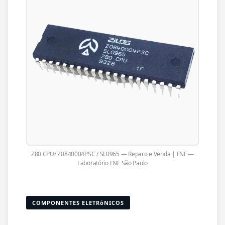
Z80 CPU/ Z0840004PSC / SL0965 — Reparo e Venda | FNF —
Laboratório FNF São Paulo
COMPONENTES ELETRôNICOS