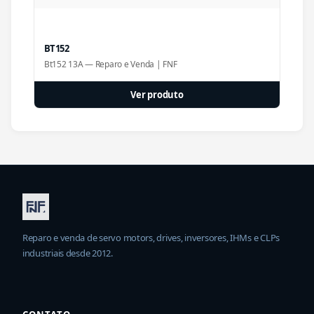
BT152
Bt152 13A — Reparo e Venda | FNF
Ver produto
Reparo e venda de servo motors, drives, inversores, IHMs e CLPs
industriais desde 2012.