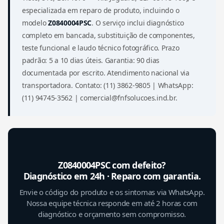
especializada em reparo de produto, incluindo o
modelo
Z0840004PSC
. O serviço inclui diagnóstico
completo em bancada, substituição de componentes,
teste funcional e laudo técnico fotográfico. Prazo
padrão: 5 a 10 dias úteis. Garantia: 90 dias
documentada por escrito. Atendimento nacional via
transportadora. Contato: (11) 3862-9805 | WhatsApp:
(11) 94745-3562 | comercial@fnfsolucoes.ind.br.
Z0840004PSC com defeito?
Diagnóstico em 24h · Reparo com garantia.
Envie o código do produto e os sintomas via WhatsApp.
Nossa equipe técnica responde em até 2 horas com
diagnóstico e orçamento sem compromisso.