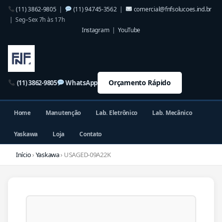
(11) 3862-9805
|
(11) 94745-3562
|
comercial@fnfsolucoes.ind.br
| Seg–Sex 7h às 17h
Instagram
|
YouTube
Orçamento Rápido
(11) 3862-9805
WhatsApp
Home
Manutenção
Lab. Eletrônico
Lab. Mecânico
Yaskawa
Loja
Contato
Início
›
Yaskawa
› USAGED-09A22K