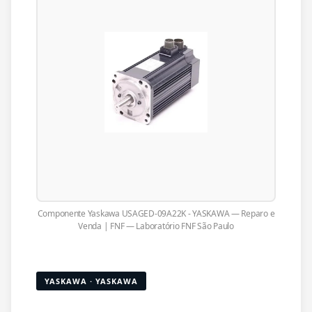
Componente Yaskawa USAGED-09A22K - YASKAWA — Reparo e
Venda | FNF — Laboratório FNF São Paulo
YASKAWA · YASKAWA