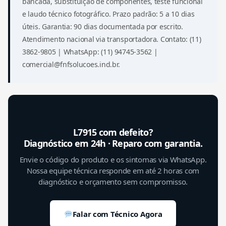
bancada, substituição de componentes, teste funcional
e laudo técnico fotográfico. Prazo padrão: 5 a 10 dias
úteis. Garantia: 90 dias documentada por escrito.
Atendimento nacional via transportadora. Contato: (11)
3862-9805 | WhatsApp: (11) 94745-3562 |
comercial@fnfsolucoes.ind.br.
L7915 com defeito?
Diagnóstico em 24h · Reparo com garantia.
Envie o código do produto e os sintomas via WhatsApp.
Nossa equipe técnica responde em até 2 horas com
diagnóstico e orçamento sem compromisso.
Falar com Técnico Agora