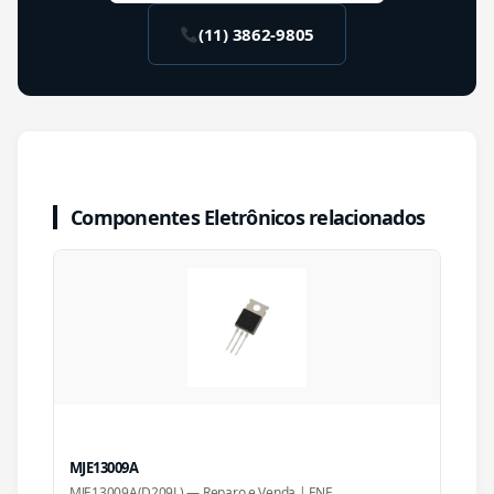
(11) 3862-9805
Componentes Eletrônicos relacionados
MJE13009A
MJE13009A(D209L) — Reparo e Venda | FNF