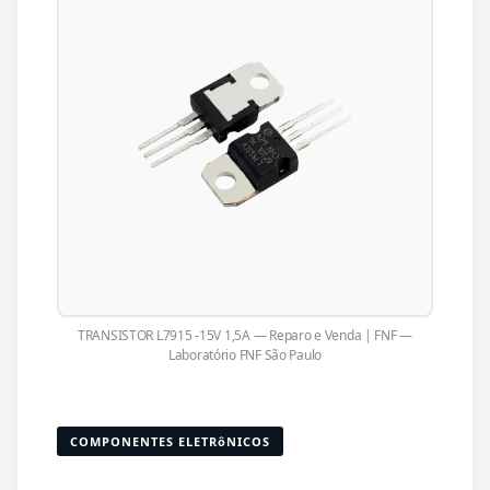
TRANSISTOR L7915 -15V 1,5A — Reparo e Venda | FNF —
Laboratório FNF São Paulo
COMPONENTES ELETRôNICOS