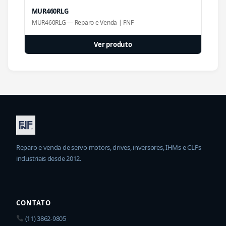
MUR460RLG
MUR460RLG — Reparo e Venda | FNF
Ver produto
Reparo e venda de servo motors, drives, inversores, IHMs e CLPs
industriais desde 2012.
CONTATO
(11) 3862-9805