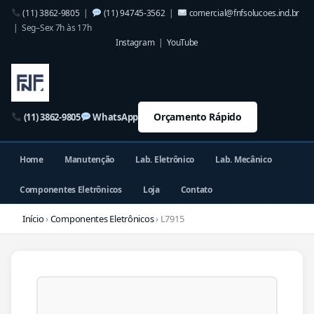
(11) 3862-9805
|
(11) 94745-3562
|
comercial@fnfsolucoes.ind.br
| Seg–Sex 7h às 17h
Instagram
|
YouTube
Orçamento Rápido
(11) 3862-9805
WhatsApp
Home
Manutenção
Lab. Eletrônico
Lab. Mecânico
Componentes Eletrônicos
Loja
Contato
Início
›
Componentes Eletrônicos
› L7915