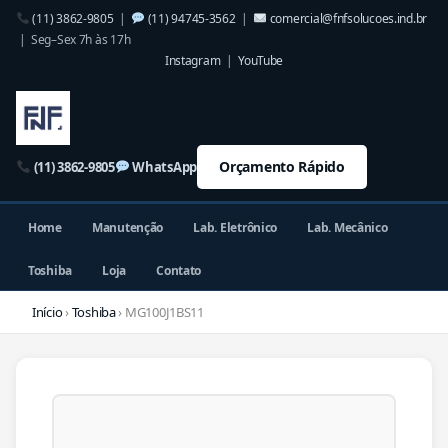
(11) 3862-9805
|
(11) 94745-3562
|
comercial@fnfsolucoes.ind.br
| Seg–Sex 7h às 17h
Instagram
|
YouTube
Orçamento Rápido
(11) 3862-9805
WhatsApp
Home
Manutenção
Lab. Eletrônico
Lab. Mecânico
Toshiba
Loja
Contato
Início
›
Toshiba
› MG100J1BS11