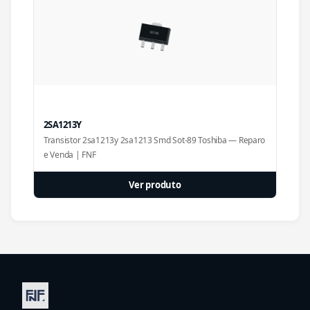
2SA1213Y
Transistor 2sa1213y 2sa1213 Smd Sot-89 Toshiba — Reparo
e Venda | FNF
Ver produto