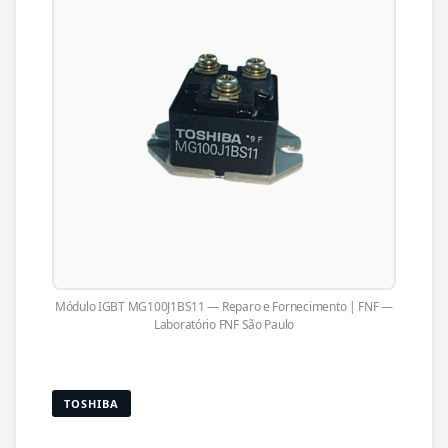
Módulo IGBT MG100J1BS11 — Reparo e Fornecimento | FNF —
Laboratório FNF São Paulo
TOSHIBA