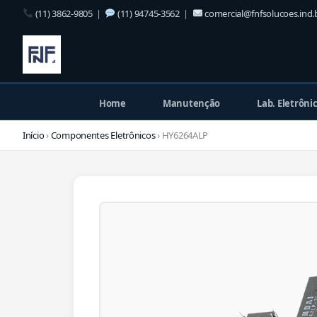
(11) 3862-9805
|
(11) 94745-3562
|
comercial@fnfsolucoes.ind.
Home
Manutenção
Lab. Eletrôni
Início
›
Componentes Eletrônicos
› HY6264ALP