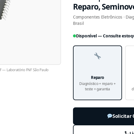
Reparo, Seminov
Componentes Eletrônicos · Diag
Brasil
Disponível — Consulte estoq
 — Laboratório FNF São Paulo
Reparo
Diagnóstico + reparo +
teste + garantia
d
Solicita
Li