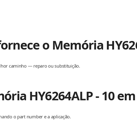
 fornece o Memória HY62
lhor caminho — reparo ou substituição.
ória HY6264ALP - 10 em
mando o part number e a aplicação.