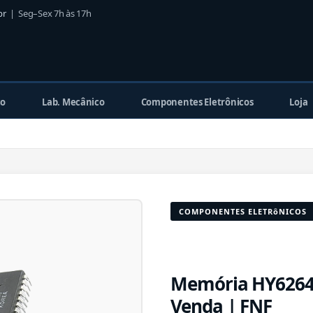
br
| Seg–Sex 7h às 17h
co
Lab. Mecânico
Componentes Eletrônicos
Loja
COMPONENTES ELETRôNICOS
Memória HY6264A
Venda | FNF