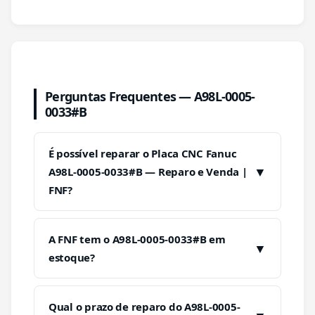
Perguntas Frequentes — A98L-0005-
0033#B
É possível reparar o Placa CNC Fanuc
▼
A98L-0005-0033#B — Reparo e Venda |
FNF?
A FNF tem o A98L-0005-0033#B em
▼
estoque?
Qual o prazo de reparo do A98L-0005-