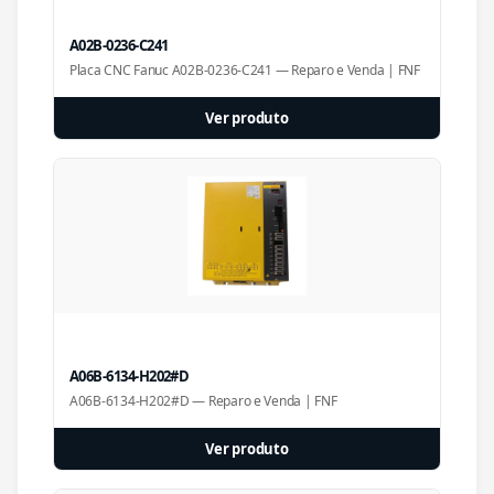
A02B-0236-C241
Placa CNC Fanuc A02B-0236-C241 — Reparo e Venda | FNF
Ver produto
A06B-6134-H202#D
A06B-6134-H202#D — Reparo e Venda | FNF
Ver produto