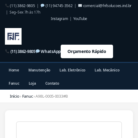
(11) 3862-9805
|
(11) 94745-3562
|
comercial@fnfsolucoes.ind.br
| Seg–Sex 7h às 17h
Instagram
|
YouTube
Orçamento Rápido
(11) 3862-9805
WhatsApp
Home
Manutenção
Lab. Eletrônico
Lab. Mecânico
Fanuc
Loja
Contato
Início
›
Fanuc
› A98L-0005-0033#B