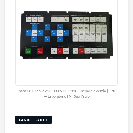
Placa CNC Fanuc A98L-0005-0033#B — Reparo e Venda | FNF
— Laboratório FNF São Paulo
FANUC · FANUC