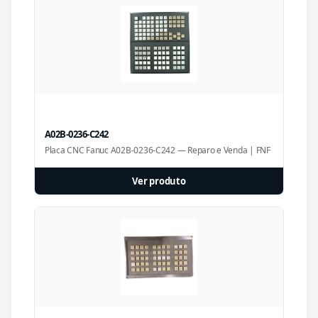
A02B-0236-C242
Placa CNC Fanuc A02B-0236-C242 — Reparo e Venda | FNF
Ver produto