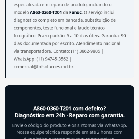
especializada em reparo de produto, incluindo o
modelo
A860-0360-T201
da
Fanuc
. O serviço inclui
diagnóstico completo em bancada, substituição de
componentes, teste funcional e laudo técnico
fotográfico. Prazo padrão: 5 a 10 dias úteis. Garantia: 90
dias documentada por escrito. Atendimento nacional
via transportadora. Contato: (11) 3862-9805 |
WhatsApp: (11) 94745-3562 |
comercial@fnfsolucoes.ind.br.
A860-0360-T201 com defeito?
Diagnóstico em 24h · Reparo com garantia.
Envie o código do produto e os sintomas via WhatsApp.
Nossa equipe técnica responde em até 2 horas com
diagnóstico e orçamento sem compromisso.