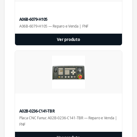
A06B-6079-H105
A06B-6079-H105 — Reparo e Venda | FNF
Ver produto
A02B-0236-C141-TBR
Placa CNC Fanuc A02B-0236-C141-TBR — Reparo e Venda |
FNF