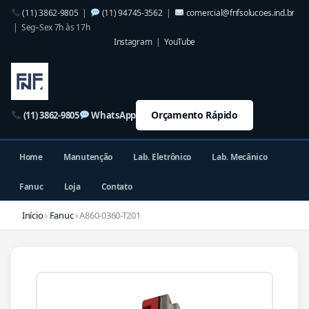
(11) 3862-9805
|
(11) 94745-3562
|
comercial@fnfsolucoes.ind.br
| Seg–Sex 7h às 17h
Instagram
|
YouTube
Orçamento Rápido
(11) 3862-9805
WhatsApp
Home
Manutenção
Lab. Eletrônico
Lab. Mecânico
Fanuc
Loja
Contato
Início
›
Fanuc
› A860-0360-T201