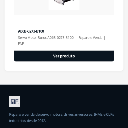
A06B-0273-B100
Servo Motor Fanuc A06B-0273-B100 — Reparo e Venda |
FNF
Ver produto
Reparo e venda de servo motors, drives, inversores, IHMs e CLPs
industriais desde 2012.