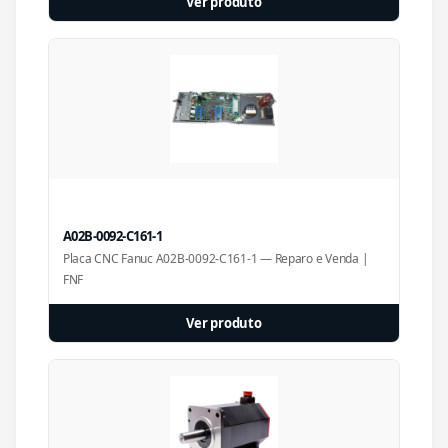
Ver produto
A02B-0092-C161-1
Placa CNC Fanuc A02B-0092-C161-1 — Reparo e Venda |
FNF
Ver produto