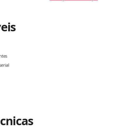
eis
ntes
erial
écnicas