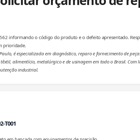
olicitar orçamento de re
62 informando o código do produto e o defeito apresentado. Resp
 prioridade.
 Paulo, é especializada em diagnóstico, reparo e fornecimento de p
têxtil, alimentício, metalúrgico e de usinagem em todo o Brasil. Com 
utenção industrial.
02-T001
pleto em bancada com equipamentos de precisão