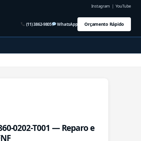
Instagram
|
YouTube
Orçamento Rápido
(11) 3862-9805
WhatsApp
860-0202-T001 — Reparo e
FNF