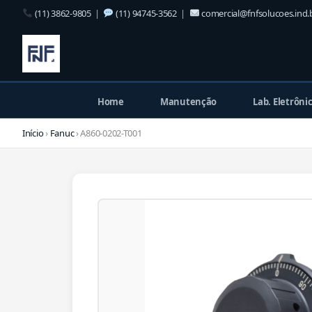
(11) 3862-9805
|
(11) 94745-3562
|
comercial@fnfsolucoes.ind.
Home
Manutenção
Lab. Eletrôni
Início
›
Fanuc
› A860-0202-T001