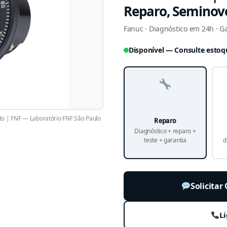
Reparo, Seminov
Fanuc · Diagnóstico em 24h · Gar
Disponível — Consulte estoq
o | FNF — Laboratório FNF São Paulo
Reparo
Diagnóstico + reparo +
teste + garantia
d
Solicita
Li