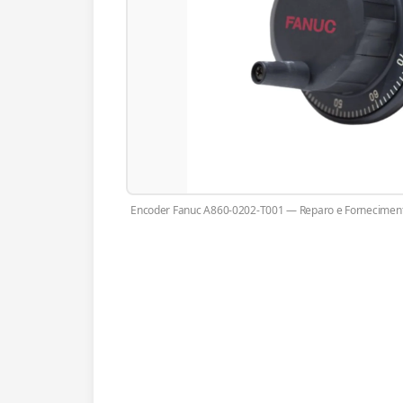
Encoder Fanuc A860-0202-T001 — Reparo e Forneciment