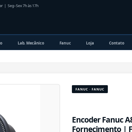
br
| Seg–Sex 7h às 17h
co
Lab. Mecânico
Fanuc
Loja
Contato
FANUC · FANUC
Encoder Fanuc A
Fornecimento | 