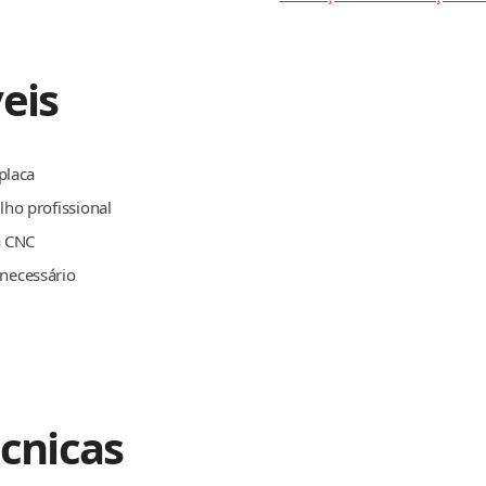
eis
placa
ho profissional
a CNC
necessário
écnicas