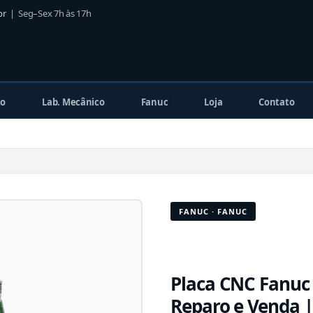
br
| Seg–Sex 7h às 17h
co
Lab. Mecânico
Fanuc
Loja
Contato
FANUC · FANUC
Placa CNC Fanuc
Reparo e Venda 