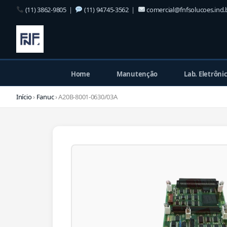
(11) 3862-9805
|
(11) 94745-3562
|
comercial@fnfsolucoes.ind.
Home
Manutenção
Lab. Eletrôni
Início
›
Fanuc
› A20B-8001-0630/03A