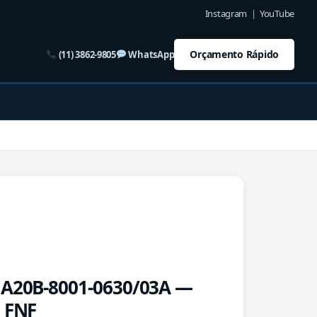
Instagram
|
YouTube
Orçamento Rápido
(11) 3862-9805
WhatsApp
 A20B-8001-0630/03A —
| FNF