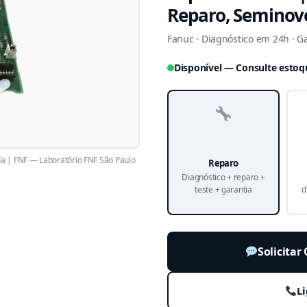
Reparo, Seminov
Fanuc · Diagnóstico em 24h · Gar
Disponível — Consulte estoq
 | FNF — Laboratório FNF São Paulo
Reparo
Diagnóstico + reparo +
teste + garantia
d
Solicita
Li