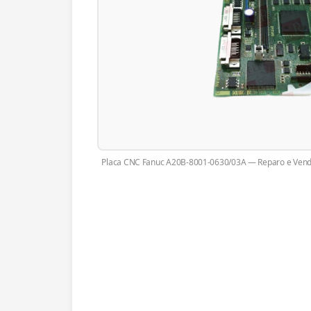
Placa CNC Fanuc A20B-8001-0630/03A — Reparo e Venda