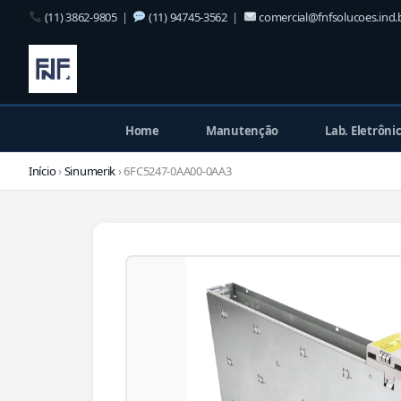
(11) 3862-9805
|
(11) 94745-3562
|
comercial@fnfsolucoes.ind.
Home
Manutenção
Lab. Eletrôni
Início
›
Sinumerik
› 6FC5247-0AA00-0AA3