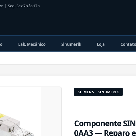
br
| Seg–Sex 7h às 17h
co
Lab. Mecânico
Sinumerik
Loja
Contat
SIEMENS · SINUMERIK
Componente SIN
0AA3 — Reparo e