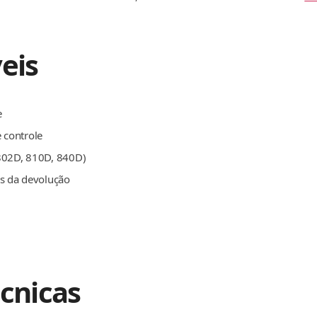
eis
e
 controle
(802D, 810D, 840D)
es da devolução
écnicas