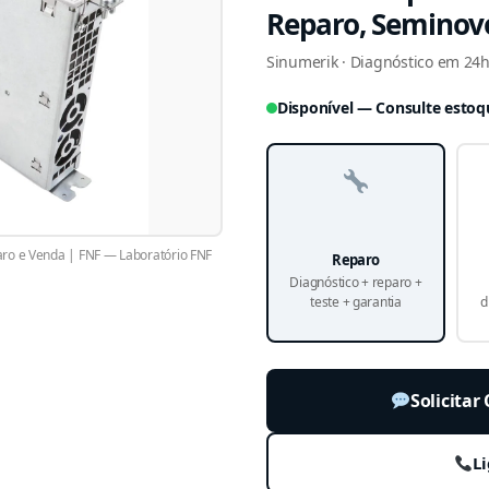
Reparo, Seminov
Sinumerik · Diagnóstico em 24h 
Disponível — Consulte estoq
 e Venda | FNF — Laboratório FNF
Reparo
Diagnóstico + reparo +
teste + garantia
d
Solicita
Li