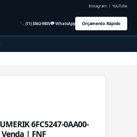
Instagram
|
YouTube
Orçamento Rápido
(11) 3862-9805
WhatsApp
o
UMERIK 6FC5247-0AA00-
 Venda | FNF