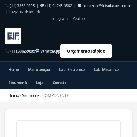
(11) 3862-9805
|
(11) 94745-3562
|
comercial@fnfsolucoes.ind.br
| Seg–Sex 7h às 17h
Instagram
|
YouTube
Orçamento Rápido
(11) 3862-9805
WhatsApp
Home
Manutenção
Lab. Eletrônico
Lab. Mecânico
Sinumerik
Loja
Contato
Início
›
Sinumerik
› COMPONENTE